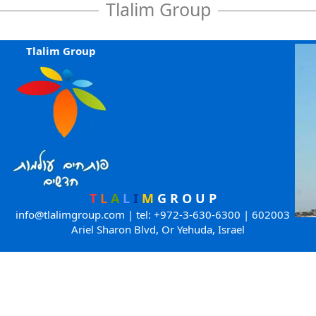
Tlalim Group
Tlalim Group
T
L
A
L
I
M
G
R
O
U
P
info@tlalimgroup.com
| tel: +972-3-630-6300 | 602003
Ariel Sharon Blvd, Or Yehuda, Israel